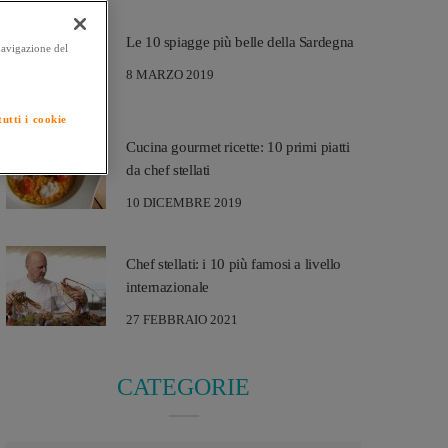
Le 10 spiagge più belle della Sardegna
 navigazione del
8 MARZO 2019
utti i cookie
Cucina gourmet ricette: 10 primi piatti
da chef stellati
10 DICEMBRE 2019
Chef stellati: i 10 più famosi a livello
internazionale
27 FEBBRAIO 2021
CATEGORIE