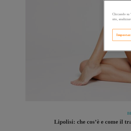
Cliccando su “
sito, analizzar
Impostaz
B
Lipolisi: che cos’è e come il t