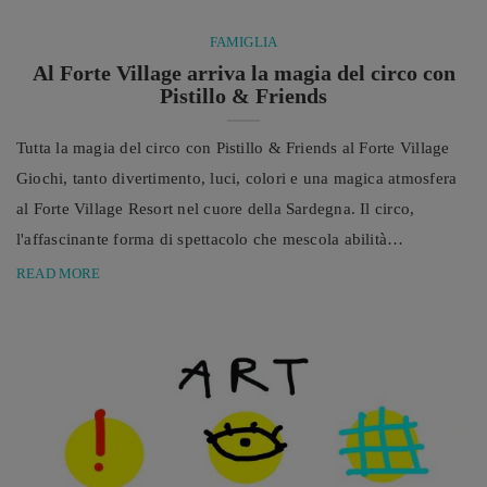
FAMIGLIA
Al Forte Village arriva la magia del circo con
Pistillo & Friends
Tutta la magia del circo con Pistillo & Friends al Forte Village
Giochi, tanto divertimento, luci, colori e una magica atmosfera
al Forte Village Resort nel cuore della Sardegna. Il circo,
l'affascinante forma di spettacolo che mescola abilità
straordinarie, narrazione e intrattenimento, ha alle spalle una
READ MORE
storia che risale alle antiche civiltà: le prime tracce di spettacoli
circensi si rintracciano addirittura nell'antica Roma, quando
venivano organizzate gare di cavalli e acrobazie all'interno ...