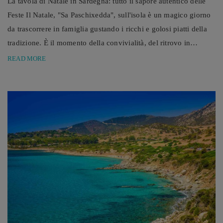
La tavola di Natale in Sardegna: tutto il sapore autentico delle
Feste Il Natale, "Sa Paschixedda", sull'isola è un magico giorno
da trascorrere in famiglia gustando i ricchi e golosi piatti della
tradizione. È il momento della convivialità, del ritrovo in
famiglia, di stare accanto ai propri cari e di festeggiare insieme,
READ MORE
oggi come un tempo, con un occhio di riguardo alle antiche
tradizioni e ai riti "mistici e tribali" ereditati dalla ...