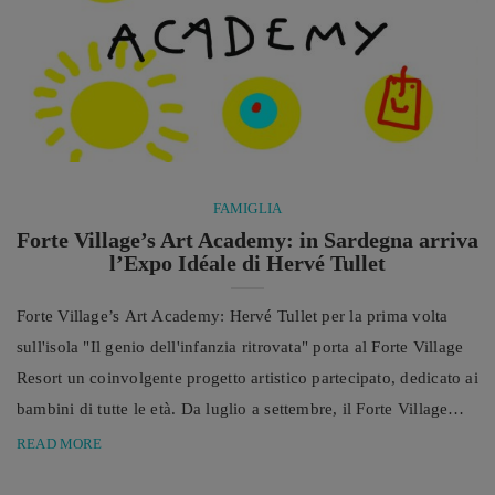
FAMIGLIA
Forte Village’s Art Academy: in Sardegna arriva
l’Expo Idéale di Hervé Tullet
Forte Village’s Art Academy: Hervé Tullet per la prima volta
sull'isola "Il genio dell'infanzia ritrovata" porta al Forte Village
Resort un coinvolgente progetto artistico partecipato, dedicato ai
bambini di tutte le età. Da luglio a settembre, il Forte Village
Resort ospiterà un coinvolgente progetto artistico partecipato,
READ MORE
dedicato ai bambini di tutte le età, che prende vita grazie al