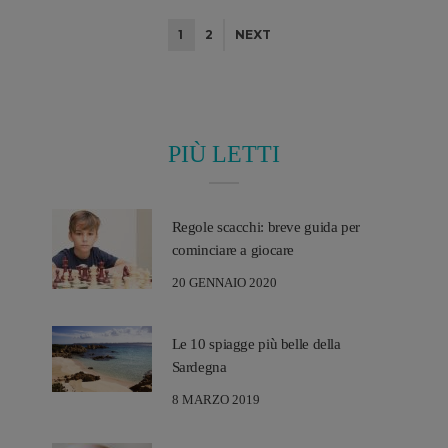
contributo di ognuno. Per la prima volta in Sardegna, "il genio
dell'infanzia ritrovata" Hervé Tullet, ...
1
2
NEXT
PIÙ LETTI
Regole scacchi: breve guida per
cominciare a giocare
20 GENNAIO 2020
Le 10 spiagge più belle della
Sardegna
8 MARZO 2019