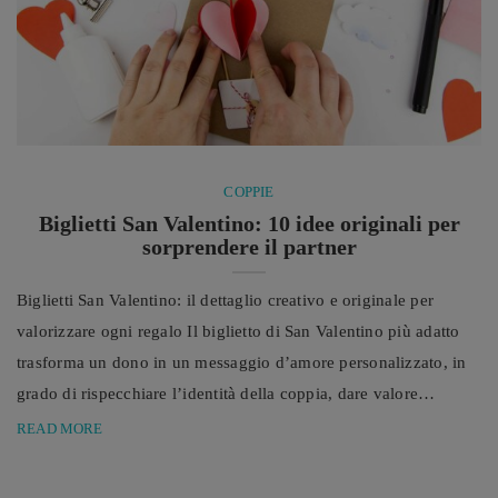
COPPIE
Biglietti San Valentino: 10 idee originali per
sorprendere il partner
Biglietti San Valentino: il dettaglio creativo e originale per
valorizzare ogni regalo Il biglietto di San Valentino più adatto
trasforma un dono in un messaggio d’amore personalizzato, in
grado di rispecchiare l’identità della coppia, dare valore
all’esperienza condivisa e comunicare in modo autentico le
READ MORE
emozioni più profonde. Quando il regalo è importante, il modo
in cui lo si racconta diventa parte integrante dell’esperienza