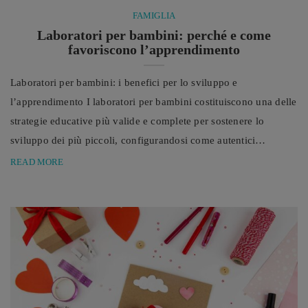
FAMIGLIA
Laboratori per bambini: perché e come
favoriscono l’apprendimento
Laboratori per bambini: i benefici per lo sviluppo e
l’apprendimento I laboratori per bambini costituiscono una delle
strategie educative più valide e complete per sostenere lo
sviluppo dei più piccoli, configurandosi come autentici
strumenti pedagogici che uniscono gioco, esperienza diretta e
READ MORE
apprendimento. I laboratori per bambini rappresentano una delle
forme più interessanti e complete di esperienza educativa,
perché riescono a trasformare il momento dell’apprendimento in
un’attività viva, concreta e partecipata. In un ...