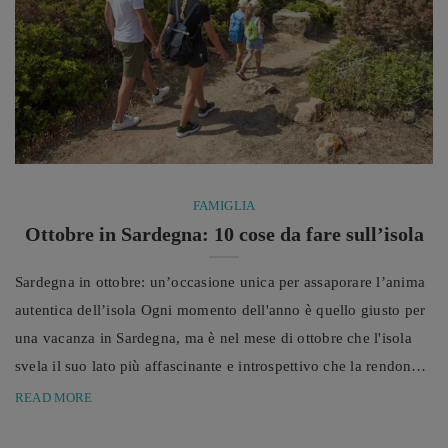
FAMIGLIA
Ottobre in Sardegna: 10 cose da fare sull’isola
Sardegna in ottobre: un’occasione unica per assaporare l’anima
autentica dell’isola Ogni momento dell'anno è quello giusto per
una vacanza in Sardegna, ma è nel mese di ottobre che l'isola
svela il suo lato più affascinante e introspettivo che la rendono
la meta perfetta per un viaggio indimenticabile. È difficile
READ MORE
restare indifferenti davanti allo splendido mare della Sardegna,