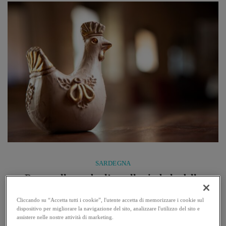
stessa, perché è proprio attraverso le parole, i dettagli ...
SARDEGNA
Pavoncella sarda: l’uccello simbolo della
Sardegna e icona dell’artigianato ceramico
Cliccando su “Accetta tutti i cookie”, l'utente accetta di memorizzare i cookie sul
dispositivo per migliorare la navigazione del sito, analizzare l'utilizzo del sito e
Dalla natura all’arte: la pavoncella sarda e il suo valore
assistere nelle nostre attività di marketing.