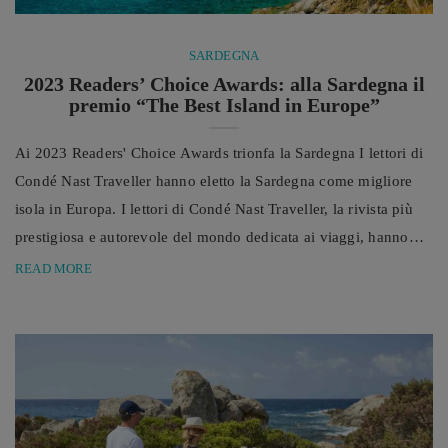
SARDEGNA
2023 Readers’ Choice Awards: alla Sardegna il
premio “The Best Island in Europe”
Ai 2023 Readers' Choice Awards trionfa la Sardegna I lettori di
Condé Nast Traveller hanno eletto la Sardegna come migliore
isola in Europa. I lettori di Condé Nast Traveller, la rivista più
prestigiosa e autorevole del mondo dedicata ai viaggi, hanno
deciso: è la Sardegna l’isola migliore d’Europa. Infatti,
READ MORE
rispondendo al sondaggio annuale online che la rivista propone,
i 526.518 lettori coinvolti hanno premiato con un punteggio
totale di 88,08 punti “i ...