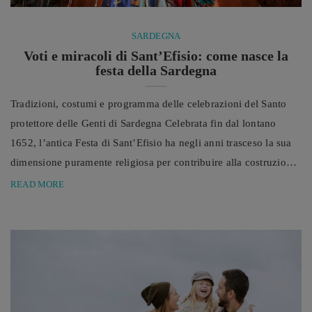
SARDEGNA
Voti e miracoli di Sant’Efisio: come nasce la
festa della Sardegna
Tradizioni, costumi e programma delle celebrazioni del Santo
protettore delle Genti di Sardegna Celebrata fin dal lontano
1652, l’antica Festa di Sant’Efisio ha negli anni trasceso la sua
dimensione puramente religiosa per contribuire alla costruzione
di una parte importante della cultura e dell’identità popolare
READ MORE
cagliaritana e, più in generale, isolana. Delle tante ricorrenze
religiose che nei secoli hanno hanno contribuito alla costruzione
dell’identità e della cultura sarda vi è certamente la Festa di ...