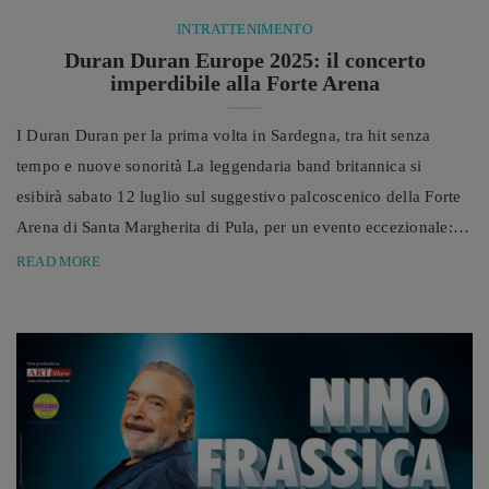
INTRATTENIMENTO
Duran Duran Europe 2025: il concerto
imperdibile alla Forte Arena
I Duran Duran per la prima volta in Sardegna, tra hit senza
tempo e nuove sonorità La leggendaria band britannica si
esibirà sabato 12 luglio sul suggestivo palcoscenico della Forte
Arena di Santa Margherita di Pula, per un evento eccezionale:
sarà la quarta e ultima tappa italiana nonché il gran finale di una
READ MORE
tournée europea che celebra oltre quarant’anni di straordinaria
carriera. Sabato 12 luglio 2025 sarà una data destinata a entrare
...