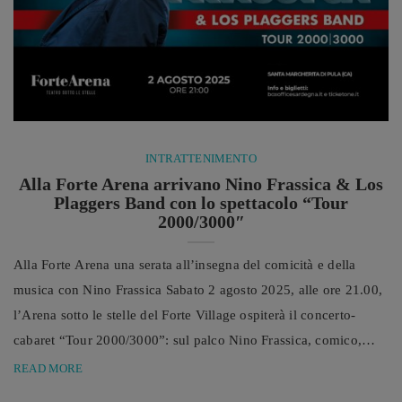
INTRATTENIMENTO
Alla Forte Arena arrivano Nino Frassica & Los
Plaggers Band con lo spettacolo “Tour
2000/3000″
Alla Forte Arena una serata all’insegna del comicità e della
musica con Nino Frassica Sabato 2 agosto 2025, alle ore 21.00,
l’Arena sotto le stelle del Forte Village ospiterà il concerto-
cabaret “Tour 2000/3000”: sul palco Nino Frassica, comico,
attore e conduttore radiofonico, accompagnato dalla Los
READ MORE
Plaggers Band. Uno spettacolo coinvolgente tra musica, gag