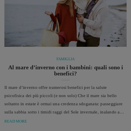
FAMIGLIA
Al mare d’inverno con i bambini: quali sono i
benefici?
Il mare d’inverno offre numerosi benefici per la salute
psicofisica dei più piccoli (e non solo) Che il mare sia bello
soltanto in estate è ormai una credenza sdoganata: passeggiare
sulla sabbia sotto i timidi raggi del Sole invernale, inalando a
pieni polmoni lo spray marino, è un vero e proprio toccasana
READ MORE
per il benessere di tutta la famiglia. Portare i bambini al mare in