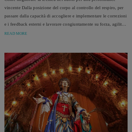
vincente Dalla posizione del corpo al controllo del respiro, per
passare dalla capacità di accogliere e implementare le correzioni
e i feedback esterni e lavorare congiuntamente su forza, agilità e
resistenza, ecco i migliori consigli per affinare la tecnica e
READ MORE
migliorare la velocità in acqua. Il nuoto è molto più di una
semplice disciplina sportiva: è una vera e propria arte, che
richiede ...