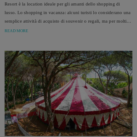
Resort è la location ideale per gli amanti dello shopping di
lusso. Lo shopping in vacanza: alcuni turisti lo considerano una
semplice attività di acquisto di souvenir o regali, ma per molti
altri diventa una parte essenziale del viaggio, capace di offrire
READ MORE
una serie di vantaggi che contribuiscono a rendere l'esperienza
vacanziera ancora più gratificante. Uno dei principali aspetti
positivi dello shopping in ...