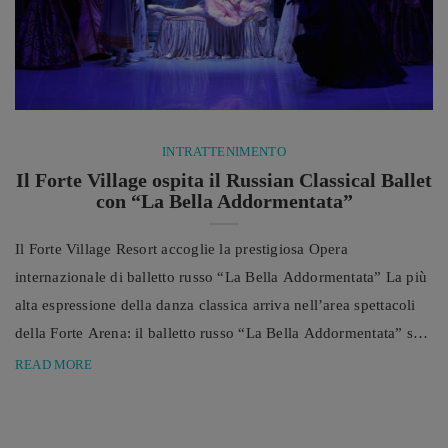
INTRATTENIMENTO
Il Forte Village ospita il Russian Classical Ballet
con “La Bella Addormentata”
Il Forte Village Resort accoglie la prestigiosa Opera
internazionale di balletto russo “La Bella Addormentata” La più
alta espressione della danza classica arriva nell’area spettacoli
della Forte Arena: il balletto russo “La Bella Addormentata” sarà
in programma il 2 Agosto 2019 alle ore 21:00. Un classico
READ MORE
senza tempo per chi ama la delicatezza e l’eleganza della danza,
presentato dalla compagnia internazionale Russian Classical
Ballet, nota per conservare integralmente lo stile e la ...