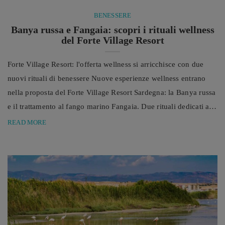
BENESSERE
Banya russa e Fangaia: scopri i rituali wellness
del Forte Village Resort
Forte Village Resort: l'offerta wellness si arricchisce con due
nuovi rituali di benessere Nuove esperienze wellness entrano
nella proposta del Forte Village Resort Sardegna: la Banya russa
e il trattamento al fango marino Fangaia. Due rituali dedicati alla
cura di mente e corpo che valorizzano la forza rigenerante del
READ MORE
calore, il potere dei minerali e le proprietà benefiche degli
elementi naturali. Negli ultimi anni, il concetto di benessere ha
assunto un significato ...