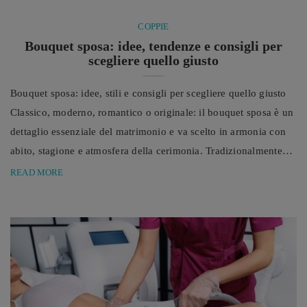
COPPIE
Bouquet sposa: idee, tendenze e consigli per
scegliere quello giusto
Bouquet sposa: idee, stili e consigli per scegliere quello giusto
Classico, moderno, romantico o originale: il bouquet sposa è un
dettaglio essenziale del matrimonio e va scelto in armonia con
abito, stagione e atmosfera della cerimonia. Tradizionalmente
simbolo di prosperità, felicità e buon auspicio per la nuova vita
READ MORE
insieme, il bouquet della sposa è molto più di un semplice
mazzo di fiori. È uno dei simboli più iconici del matrimonio, un
dettaglio ...