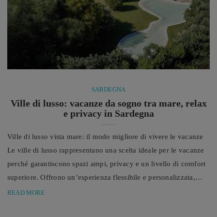
SARDEGNA
Ville di lusso: vacanze da sogno tra mare, relax
e privacy in Sardegna
Ville di lusso vista mare: il modo migliore di vivere le vacanze
Le ville di lusso rappresentano una scelta ideale per le vacanze
perché garantiscono spazi ampi, privacy e un livello di comfort
superiore. Offrono un’esperienza flessibile e personalizzata,
perfetta per chi cerca relax e libertà in ogni momento del
READ MORE
soggiorno. Le principali destinazioni di mare si distinguono per