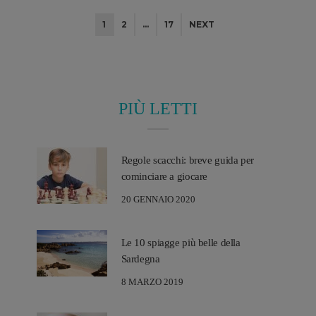
cambiato profondamente, orientandosi verso soluzioni sempre
più efficaci e sempre meno invasive, che sfruttano il potere delle
1
2
…
17
NEXT
tecnologie di ultima ...
PIÙ LETTI
Regole scacchi: breve guida per
cominciare a giocare
20 GENNAIO 2020
Le 10 spiagge più belle della
Sardegna
8 MARZO 2019