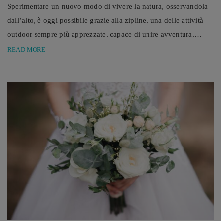
Sperimentare un nuovo modo di vivere la natura, osservandola
dall’alto, è oggi possibile grazie alla zipline, una delle attività
outdoor sempre più apprezzate, capace di unire avventura,
divertimento ed emozioni intense. Negli ultimi anni, il turismo
READ MORE
outdoor ha cambiato profondamente il modo di vivere le
vacanze e il tempo libero. Sempre più persone cercano
esperienze in grado di unire emozione, sport, contatto con la ...