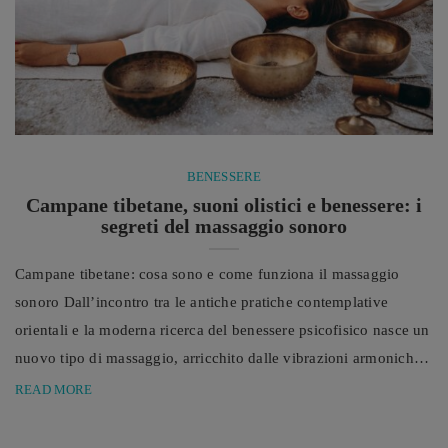
BENESSERE
Campane tibetane, suoni olistici e benessere: i
segreti del massaggio sonoro
Campane tibetane: cosa sono e come funziona il massaggio
sonoro Dall’incontro tra le antiche pratiche contemplative
orientali e la moderna ricerca del benessere psicofisico nasce un
nuovo tipo di massaggio, arricchito dalle vibrazioni armoniche
delle campane tibetane. In un mondo in cui le giornate sono
READ MORE
spesso scandite da impegni, rumori, notifiche e continue
richieste di attenzione, cresce il desiderio di ritrovare momenti