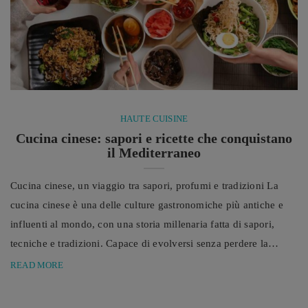
HAUTE CUISINE
Cucina cinese: sapori e ricette che conquistano
il Mediterraneo
Cucina cinese, un viaggio tra sapori, profumi e tradizioni La
cucina cinese è una delle culture gastronomiche più antiche e
influenti al mondo, con una storia millenaria fatta di sapori,
tecniche e tradizioni. Capace di evolversi senza perdere la
propria identità, oggi è apprezzata in ogni continente e dialoga
READ MORE
sempre più con la cultura gastronomica mediterranea. Negli
ultimi anni l'interesse verso la cucina cinese è cresciuto in modo