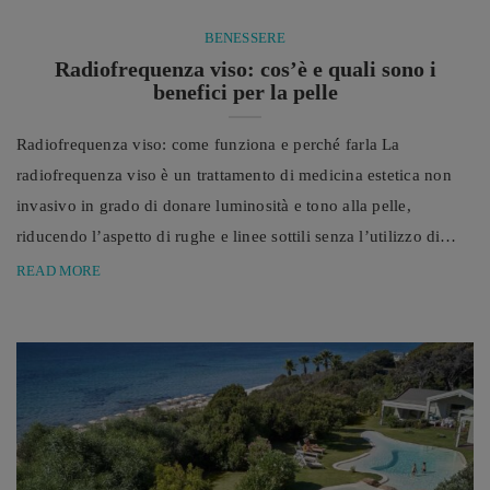
BENESSERE
Radiofrequenza viso: cos’è e quali sono i
benefici per la pelle
Radiofrequenza viso: come funziona e perché farla La
radiofrequenza viso è un trattamento di medicina estetica non
invasivo in grado di donare luminosità e tono alla pelle,
riducendo l’aspetto di rughe e linee sottili senza l’utilizzo di
aghi o bisturi. Negli ultimi anni la radiofrequenza viso si è
READ MORE
affermata come uno dei trattamenti di medicina estetica non
invasiva più apprezzati da chi desidera prevenire e minimizzare
i segni del tempo senza ricorrere alla chirurgia.
L’invecchiamento ...