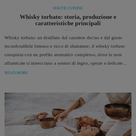
HAUTE CUISINE
Whisky torbato: storia, produzione e
caratteristiche principali
Whisky torbato: un distillato dal carattere deciso e dal gusto
inconfondibile Intenso e ricco di sfumature, il whisky torbato
conquista con un profilo aromatico complesso, dove le note
affumicate si intrecciano a sentori di legno, spezie e delicate
suggestioni marine, dando vita a un distillato dal fascino
READ MORE
inconfondibile. Tra i grandi protagonisti della cultura dei
distillati, il whisky torbato occupa senza dubbio un posto
d’onore grazie alla sua identità forte, al suo ...