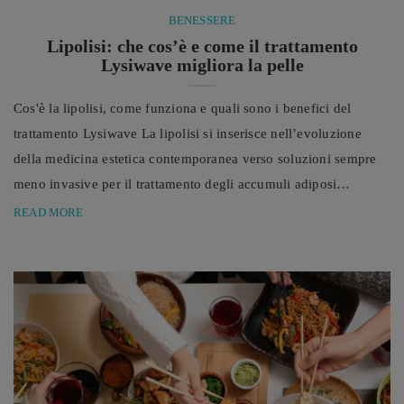
BENESSERE
Lipolisi: che cos’è e come il trattamento
Lysiwave migliora la pelle
Cos'è la lipolisi, come funziona e quali sono i benefici del
trattamento Lysiwave La lipolisi si inserisce nell’evoluzione
della medicina estetica contemporanea verso soluzioni sempre
meno invasive per il trattamento degli accumuli adiposi
localizzati e delle alterazioni della qualità della pelle, tra cui
READ MORE
l’innovativo trattamento Lysiwave. Negli ultimi anni, il concetto
di medicina estetica si è profondamente evoluto. L'approccio
contemporaneo non è più orientato a modificare i tratti distintivi
di una persona, ...