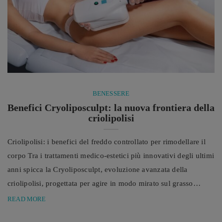
BENESSERE
Benefici Cryoliposculpt: la nuova frontiera della
criolipolisi
Criolipolisi: i benefici del freddo controllato per rimodellare il
corpo Tra i trattamenti medico-estetici più innovativi degli ultimi
anni spicca la Cryoliposculpt, evoluzione avanzata della
criolipolisi, progettata per agire in modo mirato sul grasso
localizzato senza interventi invasivi né ricorso al bisturi. Negli
READ MORE
ultimi anni, il variegato mondo della medicina estetica è