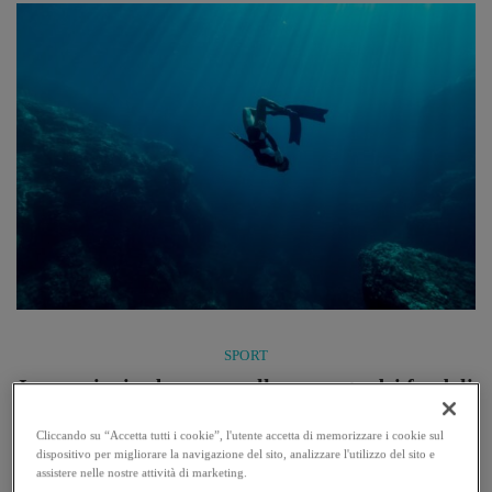
significativo, in primo luogo ...
SPORT
Immersioni subacquee: alla scoperta dei fondali
della Sardegna
Cliccando su “Accetta tutti i cookie”, l'utente accetta di memorizzare i cookie sul
dispositivo per migliorare la navigazione del sito, analizzare l'utilizzo del sito e
Immersioni subacquee: un viaggio nel cuore del Mediterraneo
assistere nelle nostre attività di marketing.