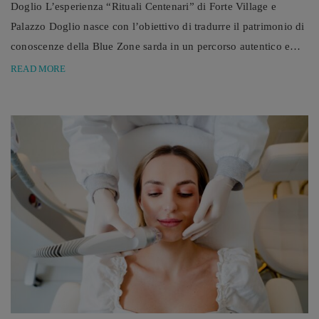
Doglio L’esperienza “Rituali Centenari” di Forte Village e
Palazzo Doglio nasce con l’obiettivo di tradurre il patrimonio di
conoscenze della Blue Zone sarda in un percorso autentico e
coinvolgente, che permette agli ospiti di avvicinarsi ai valori,
READ MORE
alle abitudini e ai rituali quotidiani che caratterizzano la vita dei
centenari dell’isola. Le Blue Zones (in italiano “zone blu”) sono
aree geografiche individuate ...