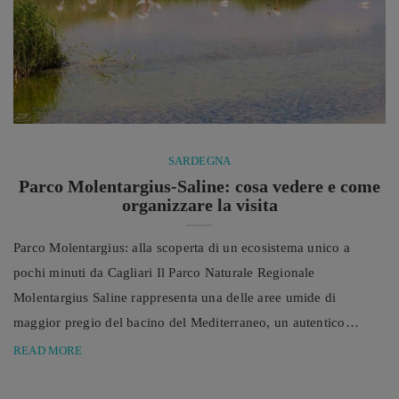
SARDEGNA
Parco Molentargius-Saline: cosa vedere e come
organizzare la visita
Parco Molentargius: alla scoperta di un ecosistema unico a
pochi minuti da Cagliari Il Parco Naturale Regionale
Molentargius Saline rappresenta una delle aree umide di
maggior pregio del bacino del Mediterraneo, un autentico
patrimonio naturalistico caratterizzato da ambienti unici e da
READ MORE
una straordinaria biodiversità. La sua visita è resa piacevole e
accessibile dalla presenza di numerosi percorsi ciclo-pedonali,