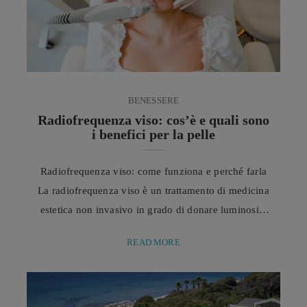
BENESSERE
Radiofrequenza viso: cos’è e quali sono
i benefici per la pelle
Radiofrequenza viso: come funziona e perché farla
La radiofrequenza viso è un trattamento di medicina
estetica non invasivo in grado di donare luminosità
e tono alla pelle, riducendo l’aspetto di rughe e
READ MORE
linee sottili senza l’utilizzo di aghi o bisturi. Negli
ultimi anni la radiofrequenza viso si è affermata
come uno dei trattamenti di medicina estetica non
invasiva più apprezzati da chi ...