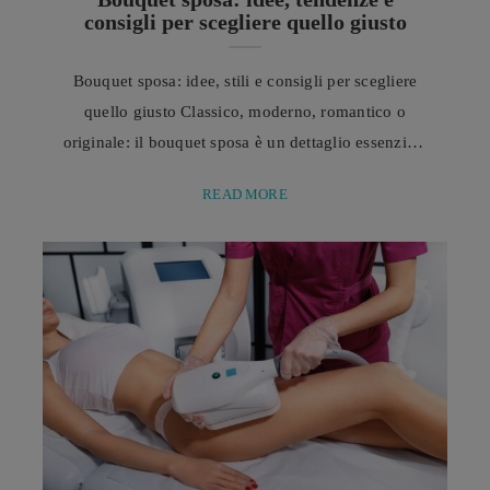
consigli per scegliere quello giusto
Bouquet sposa: idee, stili e consigli per scegliere
quello giusto Classico, moderno, romantico o
originale: il bouquet sposa è un dettaglio essenziale
del matrimonio e va scelto in armonia con abito,
READ MORE
stagione e atmosfera della cerimonia.
Tradizionalmente simbolo di prosperità, felicità e
buon auspicio per la nuova vita insieme, il bouquet
della sposa è molto più di un semplice mazzo di
fiori. ...