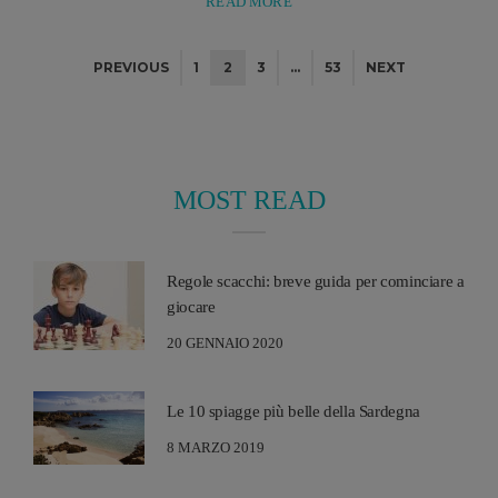
READ MORE
piccoli, configurandosi come autentici strumenti
pedagogici che uniscono gioco, esperienza diretta e
PREVIOUS
1
2
3
…
53
NEXT
apprendimento. I laboratori per bambini
rappresentano una delle forme più interessanti e
complete di esperienza educativa, perché riescono a
trasformare il ...
MOST READ
Regole scacchi: breve guida per cominciare a
giocare
20 GENNAIO 2020
Le 10 spiagge più belle della Sardegna
8 MARZO 2019