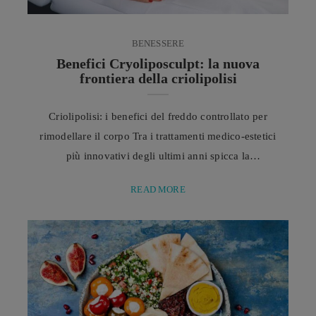
BENESSERE
Benefici Cryoliposculpt: la nuova
frontiera della criolipolisi
Criolipolisi: i benefici del freddo controllato per
rimodellare il corpo Tra i trattamenti medico-estetici
più innovativi degli ultimi anni spicca la
Cryoliposculpt, evoluzione avanzata della
READ MORE
criolipolisi, progettata per agire in modo mirato sul
grasso localizzato senza interventi invasivi né
ricorso al bisturi. Negli ultimi anni, il variegato
mondo della medicina estetica è cambiato
profondamente, orientandosi verso soluzioni sempre
più efficaci e sempre ...