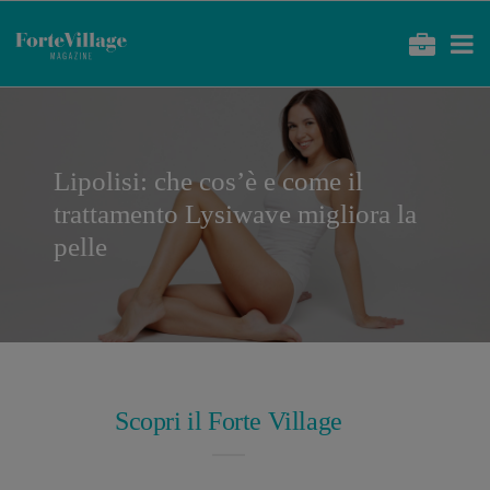
Lipolisi: che cos’è e come il
trattamento Lysiwave migliora la
pelle
Scopri il Forte Village