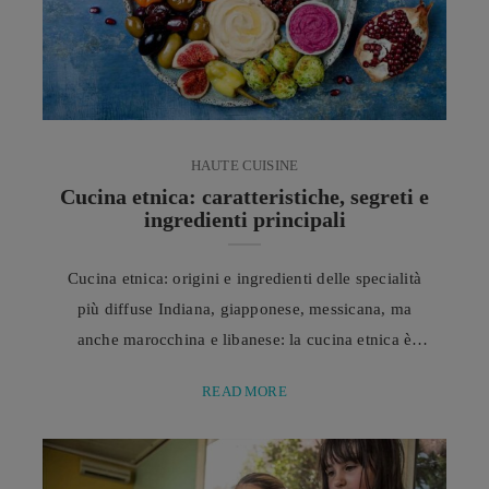
HAUTE CUISINE
Cucina etnica: caratteristiche, segreti e
ingredienti principali
Cucina etnica: origini e ingredienti delle specialità
più diffuse Indiana, giapponese, messicana, ma
anche marocchina e libanese: la cucina etnica è
ormai sempre più diffusa, grazie a tecniche,
READ MORE
abbinamenti e segreti che raccontano le tradizioni
gastronomiche di tutto il mondo, tra ingredienti
autentici, spezie caratteristiche e piatti ricchi di