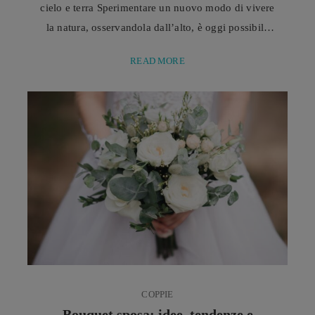
cielo e terra Sperimentare un nuovo modo di vivere
la natura, osservandola dall’alto, è oggi possibile
grazie alla zipline, una delle attività outdoor sempre
READ MORE
più apprezzate, capace di unire avventura,
divertimento ed emozioni intense. Negli ultimi anni,
il turismo outdoor ha cambiato profondamente il
modo di vivere le vacanze e il tempo libero. Sempre
più persone ...
COPPIE
Bouquet sposa: idee, tendenze e