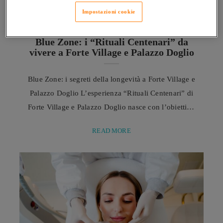
Impostazioni cookie
SARDEGNA
Blue Zone: i “Rituali Centenari” da
vivere a Forte Village e Palazzo Doglio
Blue Zone: i segreti della longevità a Forte Village e
Palazzo Doglio L’esperienza “Rituali Centenari” di
Forte Village e Palazzo Doglio nasce con l’obiettivo
di tradurre il patrimonio di conoscenze della Blue
READ MORE
Zone sarda in un percorso autentico e coinvolgente,
che permette agli ospiti di avvicinarsi ai valori, alle
abitudini e ai rituali quotidiani che caratterizzano la
vita dei centenari dell’isola. Le ...