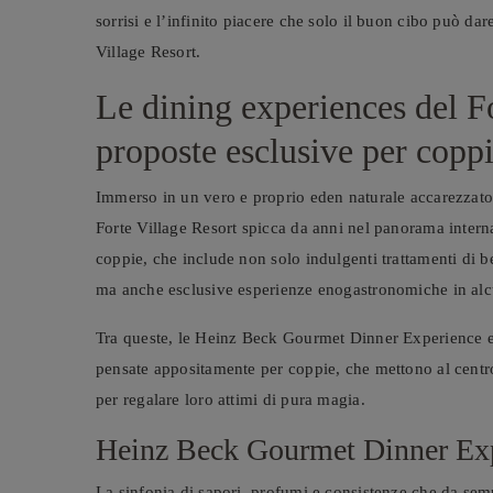
sorrisi e l’infinito piacere che solo il buon cibo può dar
Village Resort.
Le dining experiences del Fo
proposte esclusive per copp
Immerso in un vero e proprio eden naturale accarezzato 
Forte Village Resort spicca da anni nel panorama internaz
coppie, che include non solo indulgenti trattamenti di b
ma anche esclusive esperienze enogastronomiche in al
Tra queste, le Heinz Beck Gourmet Dinner Experience e
pensate appositamente per coppie, che mettono al centr
per regalare loro attimi di pura magia.
Heinz Beck Gourmet Dinner Ex
La sinfonia di sapori, profumi e consistenze che da semp