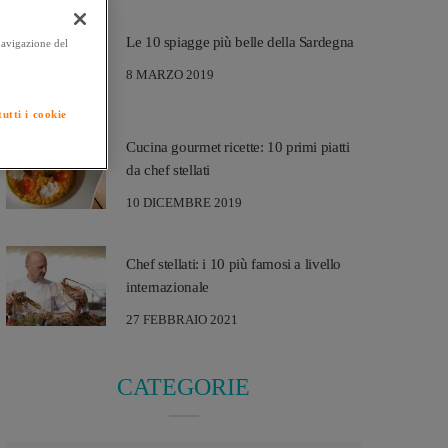
Le 10 spiagge più belle della Sardegna
 navigazione del
8 MARZO 2019
utti i cookie
Cucina gourmet ricette: 10 primi piatti
da chef stellati
10 DICEMBRE 2019
Chef stellati: i 10 più famosi a livello
internazionale
27 FEBBRAIO 2021
CATEGORIE