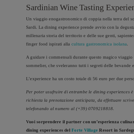
Sardinian Wine Tasting Experie
Un viaggio enogastronomico di coppia nella terra del sol
Sardi. La dining experience prende avvio con la degust
millenaria storia del territorio e delle sue genti, sapie
finger food ispirati alla
cultura gastronomica isolana
.
A guidare i commensali durante questo magico viaggio tr
sommelier, che sveleranno tutti i segreti delle bevande 
L’experience ha un costo totale di 56 euro per due pers
Per poter usufruire di entrambe le dining experiences è
richiesta la prenotazione anticipata, da effettuare scri
telefonando al numero al (+39) 0709218818.
Vuoi sorprendere il partner con un’esperienza culina
dining experiences del
Forte Village
Resort
in Sardeg