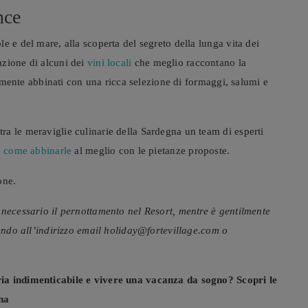
nce
e e del mare, alla scoperta del segreto della lunga vita dei
azione di alcuni dei
vini locali
che meglio raccontano la
ntemente abbinati con una ricca selezione di formaggi, salumi e
a le meraviglie culinarie della Sardegna un team di esperti
e
come abbinarle
al meglio con le pietanze proposte.
one.
 necessario il pernottamento nel Resort, mentre è gentilmente
vendo all’indirizzo email holiday@fortevillage.com o
ria indimenticabile e vivere una vacanza da sogno? Scopri le
na