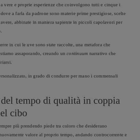
 vere e proprie esperienze che coinvolgono tutti e cinque i
 dove a farla da padrone sono materie prime prestigiose, scelte
vere, abbinate in maniera sapiente in piccoli capolavori per
o.
terre in cui le uve sono state raccolte, una metafora che
che stiamo assaporando, creando un
continuum
narrativo che
iarsi.
e personalizzato, in grado di condurre per mano i commensali
del tempo di qualità in coppia
el cibo
sempre più prendendo piede tra coloro che desiderano
re nuovamente valore al proprio tempo, andando controcorrente e