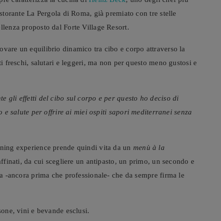
istorante La Pergola di Roma, già premiato con tre stelle
llenza proposto dal Forte Village Resort.
rovare un equilibrio dinamico tra cibo e corpo attraverso la
ti freschi, salutari e leggeri, ma non per questo meno gustosi e
 gli effetti del cibo sul corpo e per questo ho deciso di
o e salute per offrire ai miei ospiti sapori mediterranei senza
ining experience prende quindi vita da un
menù à la
affinati, da cui scegliere un antipasto, un primo, un secondo e
ita -ancora prima che professionale- che da sempre firma le
sone, vini e bevande esclusi.