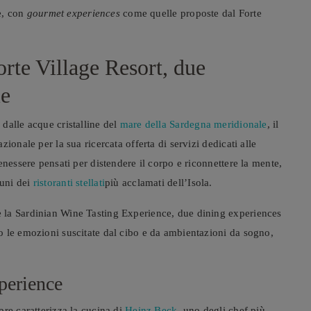
e, con
gourmet experiences
come quelle proposte dal Forte
rte Village Resort, due
ie
dalle acque cristalline del
mare della Sardegna meridionale
, il
ionale per la sua ricercata offerta di servizi dedicati alle
enessere pensati per distendere il corpo e riconnettere la mente,
cuni dei
ristoranti stellati
più acclamati dell’Isola.
 la Sardinian Wine Tasting Experience, due dining experiences
o le emozioni suscitate dal cibo e da ambientazioni da sogno,
perience
re caratterizza la cucina di
Heinz Beck
, uno degli chef più