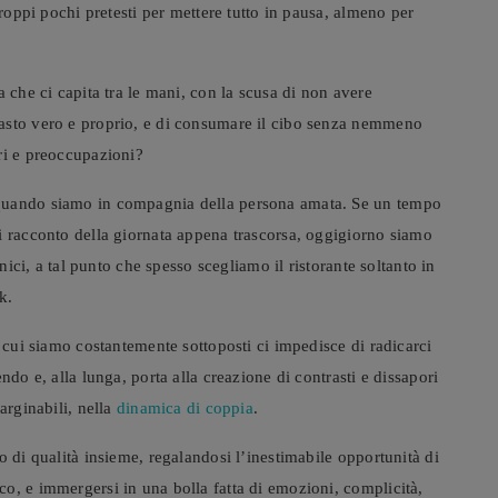
troppi pochi pretesti per mettere tutto in pausa, almeno per
 che ci capita tra le mani, con la scusa di non avere
asto vero e proprio, e di consumare il cibo senza nemmeno
ri e preoccupazioni?
 quando siamo in compagnia della persona amata. Se un tempo
i racconto della giornata appena trascorsa, oggigiorno siamo
onici, a tal punto che spesso scegliamo il ristorante soltanto in
k.
a cui siamo costantemente sottoposti ci impedisce di radicarci
ndo e, alla lunga, porta alla creazione di contrasti e dissapori
arginabili, nella
dinamica di coppia
.
o di qualità insieme, regalandosi l’inestimabile opportunità di
o, e immergersi in una bolla fatta di emozioni, complicità,