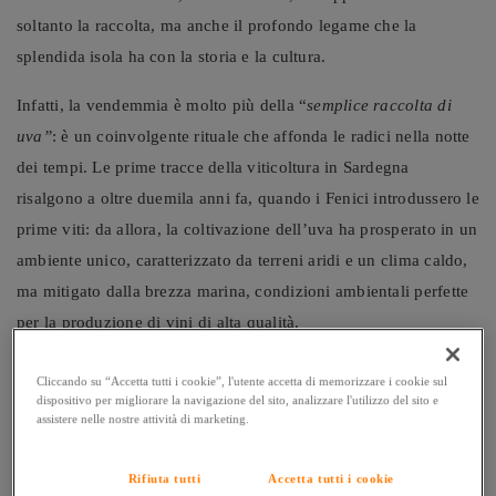
soltanto la raccolta, ma anche il profondo legame che la
splendida isola ha con la storia e la cultura.
Infatti, la vendemmia è molto più della “
semplice raccolta di
uva”
: è un coinvolgente rituale che affonda le radici nella notte
dei tempi. Le prime tracce della viticoltura in Sardegna
risalgono a oltre duemila anni fa, quando i Fenici introdussero le
prime viti: da allora, la coltivazione dell’uva ha prosperato in un
ambiente unico, caratterizzato da terreni aridi e un clima caldo,
ma mitigato dalla brezza marina, condizioni ambientali perfette
per la produzione di vini di alta qualità.
Sa Innenna
, la vendemmia, inizia di solito tra la fine di agosto e
Cliccando su “Accetta tutti i cookie”, l'utente accetta di memorizzare i cookie sul
l’inizio di settembre e può durare fino a ottobre, a seconda della
dispositivo per migliorare la navigazione del sito, analizzare l'utilizzo del sito e
assistere nelle nostre attività di marketing.
tipologia di uva e delle variazioni meteorologiche.
Rifiuta tutti
Accetta tutti i cookie
Si tratta di un periodo frenetico, ma anche magico: le viti