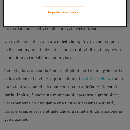
traboccano di grappoli maturi, che pendono come gioielli dai
tralci, e le famiglie e la comunità si riuniscono nei vigneti al
Impostazioni cookie
primo chiarore dell’alba, armati di cesoie e ceste, prediligendo
tuttora i metodi tradizionali ai mezzi meccanizzati.
Una volta raccolta con cura e dedizione, l’uva viene poi portata
nelle cantine, in cui inizierà il processo di vinificazione, ovvero
la trasformazione del mosto in vino.
Tuttavia, la vendemmia è molto di più di un lavoro agricolo: la
coltivazione delle viti e la produzione di
vini d’eccellenza
sono
tradizioni secolari che hanno contribuito a definire l’identità
sarda. Inoltre, è anche un momento di speranza e gratitudine,
un’esperienza coinvolgente che richiede pazienza e abilità,
un’arte sempre viva e attuale che si trasmette di generazione in
generazione.