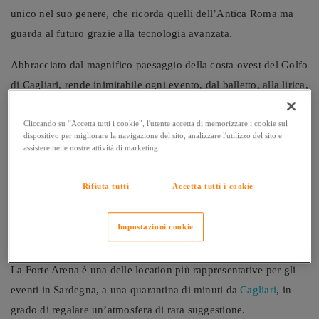
unico nel suo genere, che ricorda quelli dell’Antica Roma ma
guarda al futuro grazie alla tecnologia avanzata.
Abbracciato dal magnifico paesaggio della costa ovest del Golfo
di Cagliari, rende inimitabile ogni evento, dal balletto, alla lirica,
fino ai concerti sinfonici e alla musica pop.
Cliccando su “Accetta tutti i cookie”, l'utente accetta di memorizzare i cookie sul
In più, nel corso degli anni, ha avuto l’onore di ospitare talenti
dispositivo per migliorare la navigazione del sito, analizzare l'utilizzo del sito e
assistere nelle nostre attività di marketing.
italiani come Andrea Bocelli e Roberto Bolle nonché star della
musica internazionale come Sting, Mika e Anastacia.
Rifiuta tutti
Accetta tutti i cookie
Gli appuntamenti per l’estate
Impostazioni cookie
2023 della Forte Arena
La Forte Arena è una delle location più rappresentative per gli
eventi in Sardegna, a una quarantina di minuti da
Cagliari
, in
grado di regalare un’atmosfera di rara suggestione.