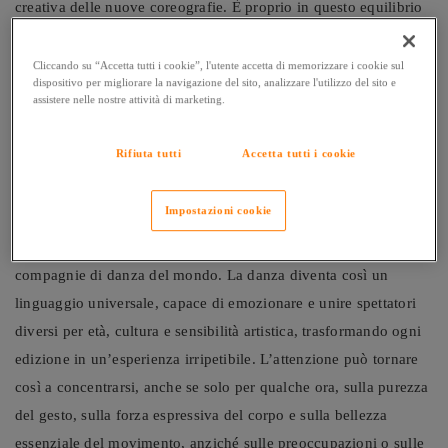
creativa delle nuove coreografie. È proprio in questo equilibrio
che “Roberto Bolle and Friends” trova la sua identità più
autentica: un progetto che non si limita a presentare la danza,
Cliccando su “Accetta tutti i cookie”, l'utente accetta di memorizzare i cookie sul
dispositivo per migliorare la navigazione del sito, analizzare l'utilizzo del sito e
ma la racconta come forma d’arte viva, in continua
assistere nelle nostre attività di marketing.
trasformazione.
Rifiuta tutti
Accetta tutti i cookie
Il risultato è un format che ha saputo evolversi nel tempo
mantenendo una forte identità, costruita sulla qualità degli
Impostazioni cookie
interpreti e sulla capacità di selezionare ogni anno un cast
diverso, formato da primi ballerini provenienti dalle principali
compagnie di danza del mondo. La danza diventa così un
linguaggio universale, capace di emozionare e unire spettatori
diversi per età, cultura e sensibilità artistica, trasformando ogni
edizione in un’esperienza irripetibile. L’attenzione può tornare
così a concentrarsi, anche se solo per qualche ora, sulla purezza
del gesto, sulla forza espressiva del corpo e sulla bellezza
essenziale del movimento, anziché sulle preoccupazioni o sulle