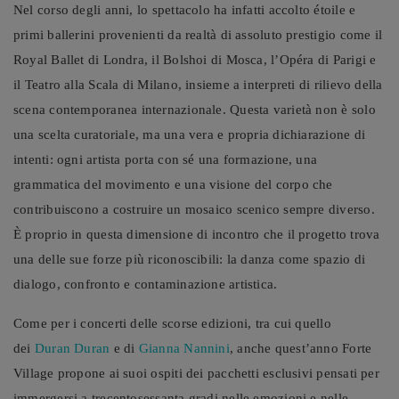
Nel corso degli anni, lo spettacolo ha infatti accolto étoile e
primi ballerini provenienti da realtà di assoluto prestigio come il
Royal Ballet di Londra, il Bolshoi di Mosca, l’Opéra di Parigi e
il Teatro alla Scala di Milano, insieme a interpreti di rilievo della
scena contemporanea internazionale. Questa varietà non è solo
una scelta curatoriale, ma una vera e propria dichiarazione di
intenti: ogni artista porta con sé una formazione, una
grammatica del movimento e una visione del corpo che
contribuiscono a costruire un mosaico scenico sempre diverso.
È proprio in questa dimensione di incontro che il progetto trova
una delle sue forze più riconoscibili: la danza come spazio di
dialogo, confronto e contaminazione artistica.
Come per i concerti delle scorse edizioni, tra cui quello
dei
Duran Duran
e di
Gianna Nannini
, anche quest’anno Forte
Village propone ai suoi ospiti dei pacchetti esclusivi pensati per
immergersi a trecentosessanta gradi nelle emozioni e nelle