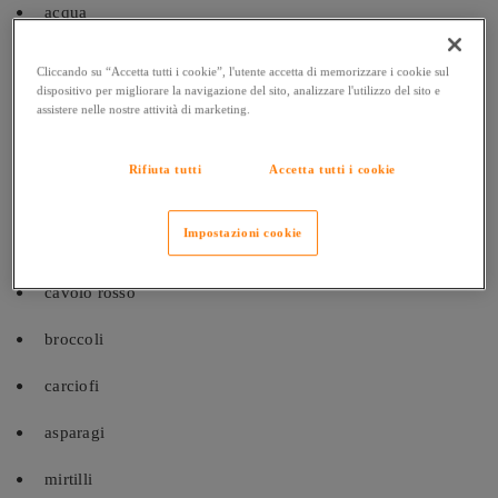
acqua
tisane
Cliccando su “Accetta tutti i cookie”, l'utente accetta di memorizzare i cookie sul
dispositivo per migliorare la navigazione del sito, analizzare l'utilizzo del sito e
mele
assistere nelle nostre attività di marketing.
carote
Rifiuta tutti
Accetta tutti i cookie
peperoni
Impostazioni cookie
zucca gialla
cavolo rosso
broccoli
carciofi
asparagi
mirtilli