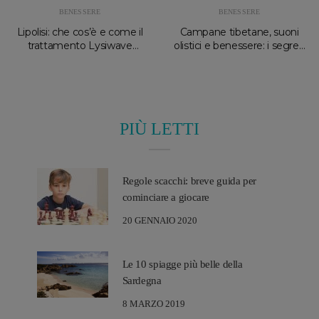
BENESSERE
BENESSERE
Lipolisi: che cos’è e come il
Campane tibetane, suoni
trattamento Lysiwave
olistici e benessere: i segreti
migliora la pelle
del massaggio sonoro
PIÙ LETTI
Regole scacchi: breve guida per
cominciare a giocare
20 GENNAIO 2020
Le 10 spiagge più belle della
Sardegna
8 MARZO 2019