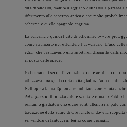
Un’affinità etimologica si riscontra anche nella parola d
dire difendersi, mentre aleggiano dubbi sulla parentela t
riferimento alla scherma antica e che molto probabilment
scherma e quello spagnolo esgrima.
La scherma è quindi l’arte di schermire ovvero protegg
come strumento per offendere l’avversario. L’uso delle sp
egizi, che praticavano uno sport non dissimile dalla mo
al posto delle spade.
Nel corso dei secoli l’evoluzione delle armi ha contribui
utilizzava una spada corta detta gladio, l’arma in dotazio
Nell’opera latina Epitoma rei militars, conosciuta anche c
della guerra
, il funzionario e scrittore romano Publio 
romani e gladiatori che erano soliti allenarsi al palo co
traduzione delle Satire di Giovenale si deve la scoperta
servendosi di fantocci in legno come bersagli.