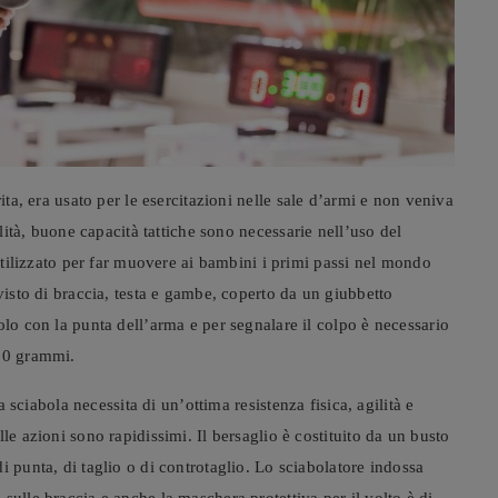
rita, era usato per le esercitazioni nelle sale d’armi e non veniva
ilità, buone capacità tattiche sono necessarie nell’uso del
 utilizzato per far muovere ai bambini i primi passi nel mondo
visto di braccia, testa e gambe, coperto da un giubbetto
olo con la punta dell’arma e per segnalare il colpo è necessario
500 grammi.
la sciabola necessita di un’ottima resistenza fisica, agilità e
le azioni sono rapidissimi. Il bersaglio è costituito da un busto
i punta, di taglio o di controtaglio. Lo sciabolatore indossa
sulle braccia e anche la maschera protettiva per il volto è di