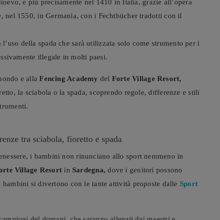
ioevo, e più precisamente nel 1410 in Italia, grazie all’opera
, nel 1550, in Germania, con i Fechtbücher tradotti con il
’uso della spada che sarà utilizzata solo come strumento per i
essivamente illegale in molti paesi.
 mondo e alla
Fencing Academy
del
Forte Village Resort,
tto, la sciabola o la spada, scoprendo regole, differenze e stili
trumenti.
enze tra sciabola, fioretto e spada
enessere, i bambini non rinunciano allo sport nemmeno in
orte Village
Resort
in
Sardegna,
dove i genitori possono
 bambini si divertono con le tante attività proposte dalle
Sport
 campioni del domani, che saranno allenati dai maestri e