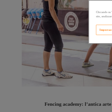
Cliccando su “
sito, analizzar
Impostaz
Fencing academy: l’antica arte 