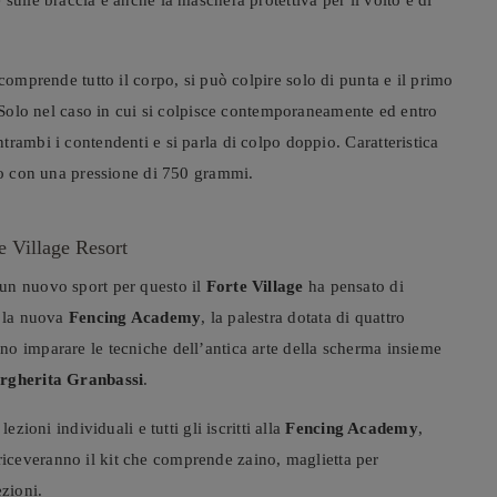
 comprende tutto il corpo, si può colpire solo di punta e il primo
. Solo nel caso in cui si colpisce contemporaneamente ed entro
rambi i contendenti e si parla di colpo doppio. Caratteristica
olo con una pressione di 750 grammi.
e Village Resort
un nuovo sport per questo il
Forte Village
ha pensato di
n la nuova
Fencing Academy
, la palestra dotata di quattro
o imparare le tecniche dell’antica arte della scherma insieme
rgherita Granbassi
.
zioni individuali e tutti gli iscritti alla
Fencing Academy
,
à, riceveranno il kit che comprende zaino, maglietta per
ezioni.