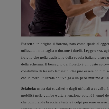
Fioretto
: in origine il fioretto, nato come spada allegge
utilizzato in battaglia o durante i duelli. Leggerezza, ag
fioretto che nella tradizione della scuola italiana viene
della scherma. Il bersaglio del fioretto è un busto sprov
conduttivo di tessuto laminato, che può essere colpito s
che la forza utilizzata equivalga a un peso minimo di 
Sciabola
: usata dai cavalieri e dagli ufficiali a cavallo, 
mobilità nelle gambe e alta attenzione poiché i tempi del
che comprende braccia e testa e i colpi possono essere d
sempre un giubbetto di laminato conduttivo sul tronco e 