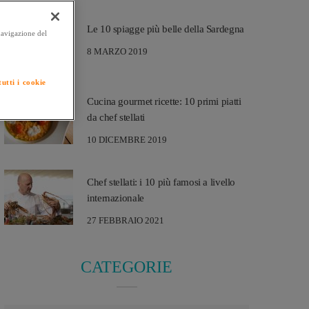
Le 10 spiagge più belle della Sardegna
 navigazione del
8 MARZO 2019
utti i cookie
Cucina gourmet ricette: 10 primi piatti
da chef stellati
10 DICEMBRE 2019
Chef stellati: i 10 più famosi a livello
internazionale
27 FEBBRAIO 2021
CATEGORIE