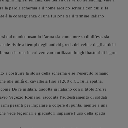
i origini inglesi fencing che deriva dal verbo defencing, vale a
ra la parola scherma e il nome arcaico scrimia con cui si fa
e è la conseguenza di una fusione tra il termine italiano
ersi dal nemico usando l’arma sia come mezzo di difesa, sia
ade risale ai tempi degli antichi greci, dei celti e degli antichi
derna scherma in cui venivano utilizzati lunghi bastoni di legno
to a costruire la storia della scherma e se l’esercito romano
ne alle unità di cavalleria fino al 200 d.C., fu la spatha.
ome De re militari, tradotta in italiano con il titolo
L’arte
Flavio Vegezio Romano, racconta l’addestramento di soldati
n armi pesanti per imparare a colpire di punta, mentre a una
 che vede legionari e gladiatori imparare l’uso della spada