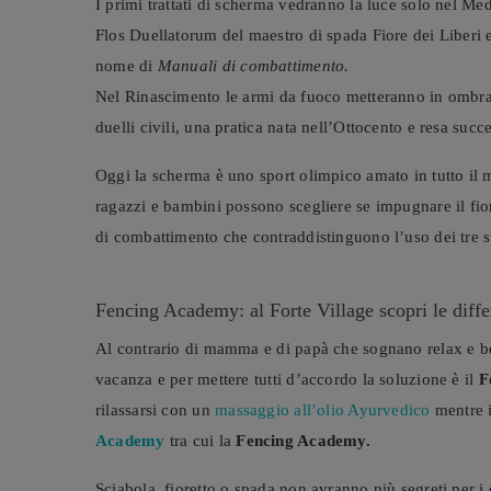
I primi trattati di scherma vedranno la luce solo nel Med
Flos Duellatorum del maestro di spada Fiore dei Liberi e
nome di
Manuali di combattimento.
Nel Rinascimento le armi da fuoco metteranno in ombra l
duelli civili, una pratica nata nell’Ottocento e resa succ
Oggi la scherma è uno sport olimpico amato in tutto il
ragazzi e bambini possono scegliere se impugnare il fiore
di combattimento che contraddistinguono l’uso dei tre s
Fencing Academy: al Forte Village scopri le differ
Al contrario di mamma e di papà che sognano relax e b
vacanza e per mettere tutti d’accordo la soluzione è il
F
rilassarsi con un
massaggio all’olio Ayurvedico
mentre i
Academy
tra cui la
Fencing Academy.
Sciabola, fioretto o spada non avranno più segreti per i