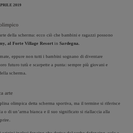
APRILE 2019
 olimpico
l’arte della scherma: ecco ciò che bambini e ragazzi possono
my, al
Forte Village Resort
in
Sardegna.
amate, eppure non tutti i bambini sognano di diventare
loro futuro tutù e scarpette a punta: sempre più giovani e
 della scherma.
a arte
iplina olimpica detta scherma sportiva, ma il termine si riferisce
 o di un’arma bianca e il suo significato si riallaccia alla
prire.