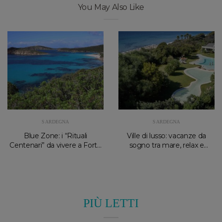
You May Also Like
SARDEGNA
SARDEGNA
Blue Zone: i “Rituali
Ville di lusso: vacanze da
Centenari” da vivere a Forte
sogno tra mare, relax e
Village e Palazzo Doglio
privacy in Sardegna
PIÙ LETTI