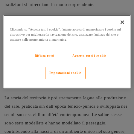
tradizioni si intrecciano in modo sorprendente.
Ciò che rende il Parco Molentargius così speciale è infatti la sua
capacità di racchiudere ambienti molto diversi tra loro in uno
Cliccando su “Accetta tutti i cookie”, l'utente accetta di memorizzare i cookie sul
spazio relativamente contenuto. Gli ampi specchi d’acqua salata
dispositivo per migliorare la navigazione del sito, analizzare l'utilizzo del sito e
assistere nelle nostre attività di marketing.
convivono con stagni d’acqua dolce, canneti, aree palustri e le
storiche saline, che per secoli sono state una delle principali
Rifiuta tutti
Accetta tutti i cookie
attività economiche della zona. Questo mosaico di habitat crea
condizioni ideali per la sopravvivenza di numerose specie
Impostazioni cookie
animali e vegetali, trasformando il parco in un vero santuario
della
biodiversità.
La storia del territorio è poi strettamente legata alla produzione
del sale, praticata sin dall’epoca fenicio-punica e sviluppata nei
secoli successivi fino all’età contemporanea. Le saline stesse
sono state modellate e hanno modellato il paesaggio,
contribuendo alla nascita di un ambiente unico nel suo genere,