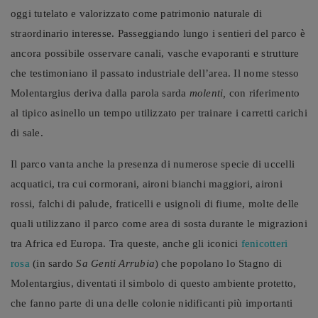
oggi tutelato e valorizzato come patrimonio naturale di
straordinario interesse. Passeggiando lungo i sentieri del parco è
ancora possibile osservare canali, vasche evaporanti e strutture
che testimoniano il passato industriale dell’area. Il nome stesso
Molentargius deriva dalla parola sarda
molenti,
con riferimento
al tipico asinello un tempo utilizzato per trainare i carretti carichi
di sale.
Il parco vanta anche la presenza di numerose specie di uccelli
acquatici, tra cui cormorani, aironi bianchi maggiori, aironi
rossi, falchi di palude, fraticelli e usignoli di fiume, molte delle
quali utilizzano il parco come area di sosta durante le migrazioni
tra Africa ed Europa. Tra queste, anche gli iconici
fenicotteri
rosa
(in sardo
Sa Genti Arrubia
) che popolano lo Stagno di
Molentargius, diventati il simbolo di questo ambiente protetto,
che fanno parte di una delle colonie nidificanti più importanti