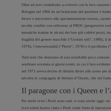
Oltre ad aver contribuito a scrivere con le loro canzoni 
Bologna nel 1966 da un’intuizione del paroliere e batter
fresco e innovativo alla sperimentazione sonora, carateri
tavolta condito con referenze al PROG (progressive rock)
tematiche trattate in alcuni dei loro più celebri pezzi, tr
fragilità del genere maschile (“Uomini soli”, 1990), il
1978), l’omosessualità (“Pierre”, 1978) e il pacifismo (“
Tutti testi che denotano di una sensibilità poco comune 
sembrare scontata ai giorni nostri, in cui è ben evident
nel 1971 aveva deciso di ritirarsi dietro alle scene per 
talvolta in compagnia di Stefano d’Orazio, che nel fratte
Il paragone con i Queen e l
Per molti versi i Pooh sono stati -e sono anche oggi- un
(vari artisti hanno citato i Pooh come fonte di ispirazi