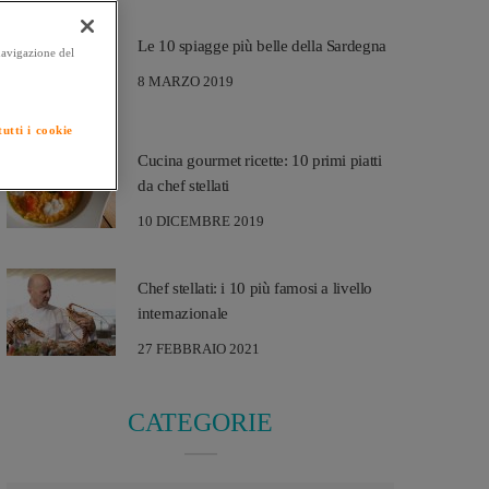
Le 10 spiagge più belle della Sardegna
 navigazione del
8 MARZO 2019
utti i cookie
Cucina gourmet ricette: 10 primi piatti
da chef stellati
10 DICEMBRE 2019
Chef stellati: i 10 più famosi a livello
internazionale
27 FEBBRAIO 2021
CATEGORIE