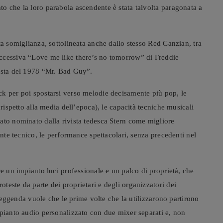
o che la loro parabola ascendente è stata talvolta paragonata a
ta somiglianza, sottolineata anche dallo stesso Red Canzian, tra
ccessiva “Love me like there’s no tomorrow” di Freddie
lista del 1978 “Mr. Bad Guy”.
ck per poi spostarsi verso melodie decisamente più pop, le
 rispetto alla media dell’epoca), le capacità tecniche musicali
ato nominato dalla rivista tedesca Stern come migliore
ente tecnico, le performance spettacolari, senza precedenti nel
re un impianto luci professionale e un palco di proprietà, che
este da parte dei proprietari e degli organizzatori dei
a leggenda vuole che le prime volte che la utilizzarono partirono
mpianto audio personalizzato con due mixer separati e, non