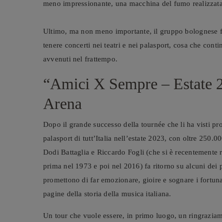
meno impressionante, una macchina del fumo realizzata 
Ultimo, ma non meno importante, il gruppo bolognese fu an
tenere concerti nei teatri e nei palasport, cosa che con
avvenuti nel frattempo.
“
Amici X Sempre – Estate 20
Arena
Dopo il grande successo della tournée che li ha visti prot
palasport di tutt’Italia nell’estate 2023, con oltre 250.
Dodi Battaglia e Riccardo Fogli (che si è recentemente 
prima nel 1973 e poi nel 2016) fa ritorno su alcuni dei 
promettono di far emozionare, gioire e sognare i fortunat
pagine della storia della musica italiana.
Un tour che vuole essere, in primo luogo, un ringraziame