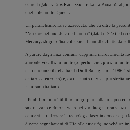
come Ligabue, Eros Ramazzotti e Laura Pausini), al punt
quella dei mitici Queen.
Un parallelismo, forse azzeccato, che va oltre la presun
“Noi due nel mondo e nell’anima” (datata 1972) e la su
Mercury, singolo finale del suo album di debutto da so
A partire dagli inizi comuni, dapprima marcatamente ro
armonie vocali strutturate (o, perlomeno, più strutturate
dei componenti della band (Dodi Battaglia nel 1986 è st
chitarrista europeo) e, da un punto di vista più strettam
panorama italiano.
I Pooh furono infatti il primo gruppo italiano a possede
smontavano e rimontavano nei vari luoghi, non senza prot
concerti, a utilizzare la tecnologia laser in concerto (l
diverse segnalazioni di Ufo alle autorità), nonché un i