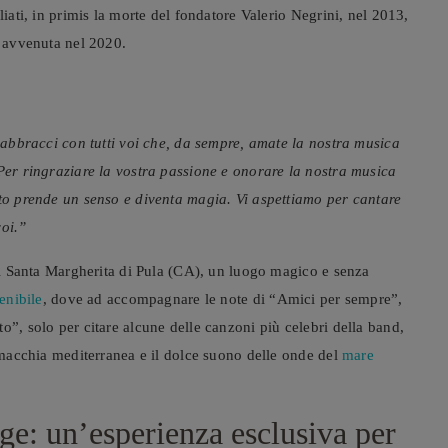
liati, in primis la morte del fondatore Valerio Negrini, nel 2013,
, avvenuta nel 2020.
i abbracci con tutti voi che, da sempre, amate la nostra musica
 Per ringraziare la vostra passione e onorare la nostra musica
tto prende un senso e diventa magia. Vi aspettiamo per cantare
voi.”
 di Santa Margherita di Pula (CA), un luogo magico e senza
tenibile
, dove ad accompagnare le note di “Amici per sempre”,
o”, solo per citare alcune delle canzoni più celebri della band,
a macchia mediterranea e il dolce suono delle onde del
mare
e: un’esperienza esclusiva per