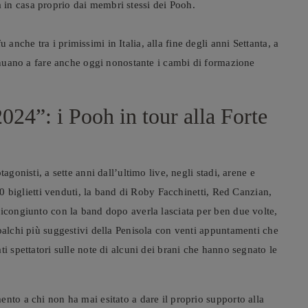
in casa proprio dai membri stessi dei Pooh.
che tra i primissimi in Italia, alla fine degli anni Settanta, a
tinuano a fare anche oggi nonostante i cambi di formazione
24”: i Pooh in tour alla Forte
agonisti, a sette anni dall’ultimo live, negli stadi, arene e
000 biglietti venduti, la band di Roby Facchinetti, Red Canzian,
ricongiunto con la band dopo averla lasciata per ben due volte,
palchi più suggestivi della Penisola con venti appuntamenti che
i spettatori sulle note di alcuni dei brani che hanno segnato le
nto a chi non ha mai esitato a dare il proprio supporto alla