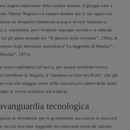
una pagina importante della cultura italiana, il gruppo nato a
ista Valerio Negrini si è sempre distinto per il suo approccio
zzata da frequenti riferimenti al pop e al rock britannico,
 e, soprattutto, per l’evidente impegno sociale e le delicate
a cui gli abusi sessuali (ne “Il silenzio della colomba”, 1996), le
 dramma degli aborigeni australiani (“La leggenda di Mautoa”,
Parsifal”, 1973).
(o poco esplicitata) all’epoca, per quanto potrebbe invece
e il contributo di Negrini, il “membro occulto dei Pooh”, che già
dare vita alla maggior parte delle canzoni più celebri della band,
mpo lo aveva sostituito alla batteria.
’avanguardia tecnologica
 punto di riferimento per le generazione successive di musicisti
one, tra cui troviamo leggende del panorama musicale italiano