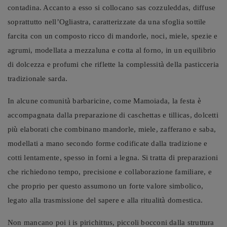
contadina. Accanto a esso si collocano sas cozzuleddas, diffuse
soprattutto nell’Ogliastra, caratterizzate da una sfoglia sottile
farcita con un composto ricco di mandorle, noci, miele, spezie e
agrumi, modellata a mezzaluna e cotta al forno, in un equilibrio
di dolcezza e profumi che riflette la complessità della pasticceria
tradizionale sarda.
In alcune comunità barbaricine, come Mamoiada, la festa è
accompagnata dalla preparazione di caschettas e tillicas, dolcetti
più elaborati che combinano mandorle, miele, zafferano e saba,
modellati a mano secondo forme codificate dalla tradizione e
cotti lentamente, spesso in forni a legna. Si tratta di preparazioni
che richiedono tempo, precisione e collaborazione familiare, e
che proprio per questo assumono un forte valore simbolico,
legato alla trasmissione del sapere e alla ritualità domestica.
Non mancano poi i is pirichittus, piccoli bocconi dalla struttura