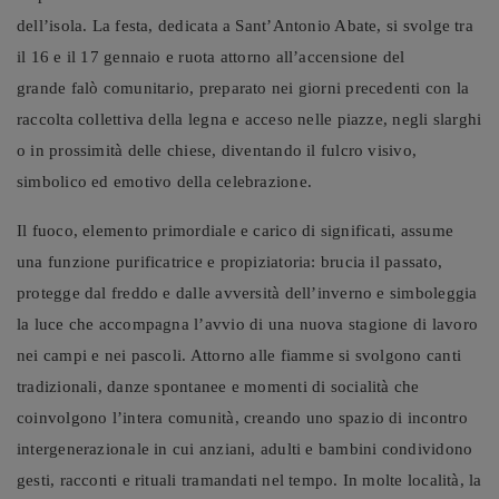
dell’isola. La festa, dedicata a Sant’Antonio Abate, si svolge tra
il 16 e il 17 gennaio e ruota attorno all’accensione del
grande falò comunitario, preparato nei giorni precedenti con la
raccolta collettiva della legna e acceso nelle piazze, negli slarghi
o in prossimità delle chiese, diventando il fulcro visivo,
simbolico ed emotivo della celebrazione.
Il fuoco, elemento primordiale e carico di significati, assume
una funzione purificatrice e propiziatoria: brucia il passato,
protegge dal freddo e dalle avversità dell’inverno e simboleggia
la luce che accompagna l’avvio di una nuova stagione di lavoro
nei campi e nei pascoli. Attorno alle fiamme si svolgono canti
tradizionali, danze spontanee e momenti di socialità che
coinvolgono l’intera comunità, creando uno spazio di incontro
intergenerazionale in cui anziani, adulti e bambini condividono
gesti, racconti e rituali tramandati nel tempo. In molte località, la