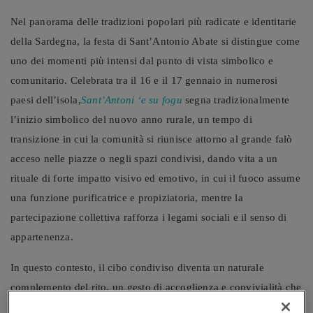
Nel panorama delle tradizioni popolari più radicate e identitarie
della Sardegna, la festa di Sant’Antonio Abate si distingue come
uno dei momenti più intensi dal punto di vista simbolico e
comunitario. Celebrata tra il 16 e il 17 gennaio in numerosi
paesi dell’isola,
Sant’Antoni ‘e su fogu
segna tradizionalmente
l’inizio simbolico del nuovo anno rurale, un tempo di
transizione in cui la comunità si riunisce attorno al grande falò
acceso nelle piazze o negli spazi condivisi, dando vita a un
rituale di forte impatto visivo ed emotivo, in cui il fuoco assume
una funzione purificatrice e propiziatoria, mentre la
partecipazione collettiva rafforza i legami sociali e il senso di
appartenenza.
In questo contesto, il cibo condiviso diventa un naturale
complemento del rito, un gesto di accoglienza e convivialità che
accompagna, senza sovrapporsi, il significato più profondo