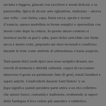
asciutta e leggera, glassati con zucchero e aromi delicati, e sa
paniscedda, tipica di alcune aree ogliastrine, realizzata – ancora
una volta – con farina, sapa, frutta secca, spezie e scorze
d’arancia, spesso modellata in forme semplici e spennellata con
mosto cotto dopo la cottura. In questo stesso contesto si
inserisce anche su pan’e saba, pane dolce arricchito con frutta
secca e mosto cotto, preparato nei mesi invernali e condiviso
durante le feste come simbolo di abbondanza e buon auspicio.
Tutti questi dolci sardi tipici non sono semplici dessert, ma
veicoli di memoria e identità culturale, capaci di raccontare
attraverso il gusto un patrimonio fatto di gesti, rituali familiari e
saperi antichi. Condividerli durante
Sant’Antoni ‘e su
fogu
significa quindi prendere parte attiva a un rito collettivo
che unisce fuoco, comunità e tradizione, restituendo ai sapori
della Sardegna il loro valore più autentico e simbolico.