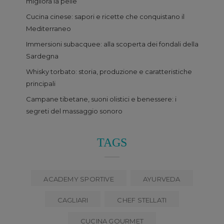
migliora la pelle
Cucina cinese: sapori e ricette che conquistano il
Mediterraneo
Immersioni subacquee: alla scoperta dei fondali della
Sardegna
Whisky torbato: storia, produzione e caratteristiche
principali
Campane tibetane, suoni olistici e benessere: i
segreti del massaggio sonoro
TAGS
ACADEMY SPORTIVE
AYURVEDA
CAGLIARI
CHEF STELLATI
CUCINA GOURMET