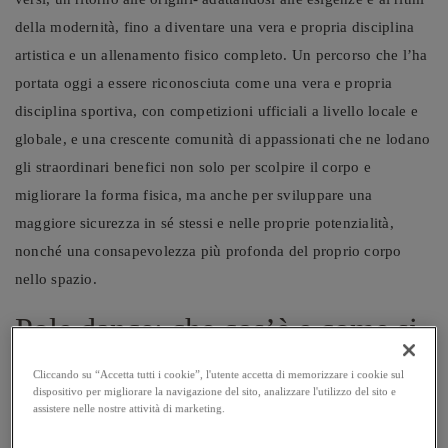
della modernità, fino a diventare una vera e propria disciplina
artistica e un allenamento fisico completo. Un percorso che l’ha
portata oggi a essere riconosciuta come una vera e propria
disciplina sportiva, con competizioni ufficiali a livello locale e
globale, e una crescente comunità di appassionati che ne lodano
gli straordinari benefici non solo per scolpire il corpo e
migliorare la forma fisica, ma anche per sviluppare una
maggiore sicurezza in sé stessi e nelle proprie potenzialità,
nonché una consapevolezza più profonda del proprio corpo
nello spazio.
Pole dance: che cos’è e come si
pratica
Cliccando su “Accetta tutti i cookie”, l'utente accetta di memorizzare i cookie sul
dispositivo per migliorare la navigazione del sito, analizzare l'utilizzo del sito e
assistere nelle nostre attività di marketing.
La pole dance è una disciplina complessa, sfaccettata e
affascinante, in grado di unire elementi di danza, fitness e