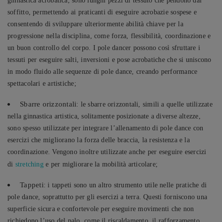
ginnastica acrobatica, sono lunghi pezzi di tessuto che pendono dal
soffitto, permettendo ai praticanti di eseguire acrobazie sospese e
consentendo di sviluppare ulteriormente abilità chiave per la
progressione nella disciplina, come forza, flessibilità, coordinazione e
un buon controllo del corpo. I pole dancer possono così sfruttare i
tessuti per eseguire salti, inversioni e pose acrobatiche che si uniscono
in modo fluido alle sequenze di pole dance, creando performance
spettacolari e artistiche;
Sbarre orizzontali
: le sbarre orizzontali, simili a quelle utilizzate
nella ginnastica artistica, solitamente posizionate a diverse altezze,
sono spesso utilizzate per integrare l’allenamento di pole dance con
esercizi che migliorano la forza delle braccia, la resistenza e la
coordinazione. Vengono inoltre utilizzate anche per eseguire esercizi
di
stretching
e per migliorare la mobilità articolare;
Tappeti
: i tappeti sono un altro strumento utile nelle pratiche di
pole dance, soprattutto per gli esercizi a terra. Questi forniscono una
superficie sicura e confortevole per eseguire movimenti che non
richiedono l’uso del palo, come il riscaldamento, il rafforzamento