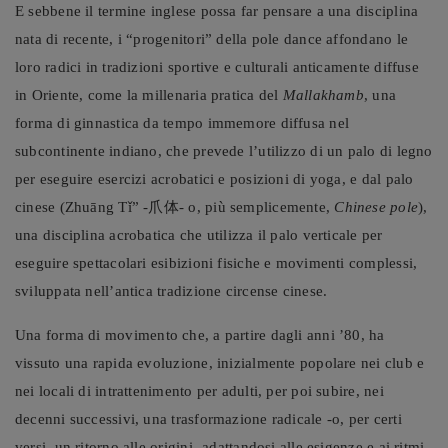
E sebbene il termine inglese possa far pensare a una disciplina
nata di recente, i “progenitori” della pole dance affondano le
loro radici in tradizioni sportive e culturali anticamente diffuse
in Oriente, come la millenaria pratica del
Mallakhamb
, una
forma di ginnastica da tempo immemore diffusa nel
subcontinente indiano, che prevede l’utilizzo di un palo di legno
per eseguire esercizi acrobatici e posizioni di yoga, e dal palo
cinese (Zhuāng Tǐ” -爪体- o, più semplicemente,
Chinese pole
),
una disciplina acrobatica che utilizza il palo verticale per
eseguire spettacolari esibizioni fisiche e movimenti complessi,
sviluppata nell’antica tradizione circense cinese.
Una forma di movimento che, a partire dagli anni ’80, ha
vissuto una rapida evoluzione, inizialmente popolare nei club e
nei locali di intrattenimento per adulti, per poi subire, nei
decenni successivi, una trasformazione radicale -o, per certi
versi, un ritorno alle origini- adattandosi alle esigenze e ai ritmi