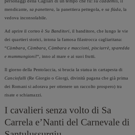
personaggi della Cagliari di un tempo che fu:
su caddemis
, il
mendicante,
sa panettera
, la panettiera pettegola, e
sa fiùda
, la
vedova inconsolabile.
Ad aprire il corteo è
Su Banditori
, il banditore, che lungo le vie
dei quartieri storici, intona la famosa filastrocca cagliaritana:
“
Càmbara, Càmbara, Càmbara e maccioni, pisciurrè, sparedda
e mummungioni!
“, inno al mare e ai suoi frutti.
Il giorno della Pentolaccia, si brucia la statua in cartapesta di
Canciofalli
(Re Giorgio o Giorgi, divinità pagana che già prima
dei Romani si adorava per ottenere un raccolto prospero) tra
risate e schiamazzi.
I cavalieri senza volto di Sa
Carrela e’Nanti del Carnevale di
Santulussurgiu