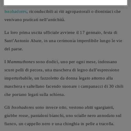
Simbolo del paese di
Mamoiada
sono
i Mamuthones e gli
Issohadores
, riconducibili ai riti agropastorali o dionisiaci che
venivano praticati nell’antichità.
La loro prima uscita ufficiale avviene il 17 gennaio, festa di
Sant’Antonio Abate, in una cerimonia imperdibile lungo le vie
del paese.
I
Mammuthones
sono dodici, uno per ogni mese, indossano
scure pelli di pecora, una maschera di legno dall’espressione
imperturbabile, un fazzoletto da donna legato attorno alla
maschera e saltellano facendo suonare i campanacci di 30 chili
che portano legati sulla schiena.
Gli
Issohadores
sono invece otto, vestono abiti sgargianti,
giubbe rosse, pantaloni bianchi, uno scialle nero annodato sul
fianco, un cappello nero e una chinghia in pelle a tracolla.