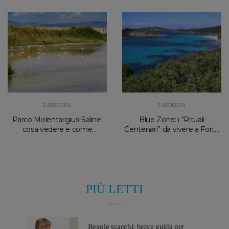
SARDEGNA
SARDEGNA
Parco Molentargius-Saline:
Blue Zone: i “Rituali
cosa vedere e come
Centenari” da vivere a Forte
organizzare la visita
Village e Palazzo Doglio
PIÙ LETTI
Regole scacchi: breve guida per